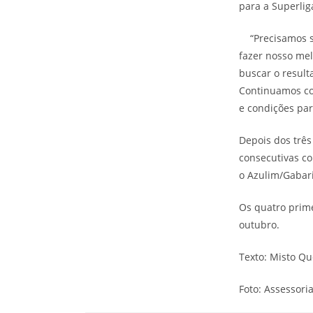
para a Superl
“Precisamos se
fazer nosso me
buscar o result
Continuamos com
e condições par
Depois dos três
consecutivas co
o Azulim/Gabar
Os quatro prime
outubro.
Texto: Misto Q
Foto: Assessori