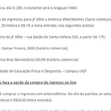
, dia 9, 20h, o visitante será o Araguari Vôlei.
de ingressos para JF Vôlei x América Vôlei/Montes Claros começou
R$ 20 inteira e R$ 10 a meia entrada, nos seguintes pontos:
ino do JF Vôlei – rua Barão de Santa Helena 535, a partir de 17h;
. Itamar Franco, 2600 (horário comercial);
 rua Braz Bernardino,105/99 (horário comercial);
uldade de Educação Física e Desportos – Campus UFJF
o faça a opção da compra do ingresso on line
 comprar o ingresso com antecedência. No dia da partida, os va
nteira) e R$20,00 (meia entrada).