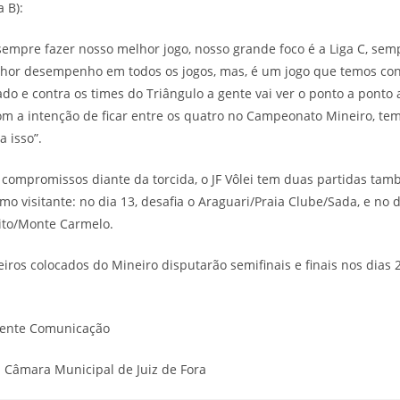
iga B):
mpre fazer nosso melhor jogo, nosso grande foco é a Liga C, se
lhor desempenho em todos os jogos, mas, é um jogo que temos co
ado e contra os times do Triângulo a gente vai ver o ponto a ponto a
 a intenção de ficar entre os quatro no Campeonato Mineiro, tem
a isso”.
 compromissos diante da torcida, o JF Vôlei tem duas partidas ta
mo visitante: no dia 13, desafia o Araguari/Praia Clube/Sada, e no d
ito/Monte Carmelo.
iros colocados do Mineiro disputarão semifinais e finais nos dias 
uente Comunicação
a Câmara Municipal de Juiz de Fora