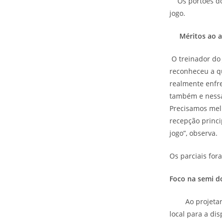
Os portões do 
jogo.
Méritos ao 
O treinador do 
reconheceu a qu
realmente enfre
também e nessa
Precisamos mel
recepção princi
jogo”, observa.
Os parciais for
Foco na semi do
Ao projetar o 
local para a di