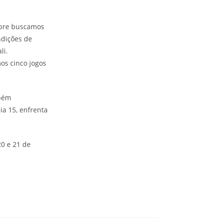
mpre buscamos
ndições de
li.
os cinco jogos
mbém
ia 15, enfrenta
20 e 21 de