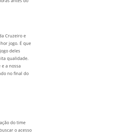
horas antes do
da Cruzeiro e
hor jogo. É que
jogo deles
ita qualidade.
 e a nossa
do no final do
ação do time
 buscar o acesso