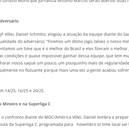
Ginásio Municipal Jornalista Antônio Marcos serão abertos duas 
adversário
JF Vôlei, Daniel Schmitiz, elogiou a atuação da equipe diante do Sa
alidade do adversário: “Fizemos um ótimo jogo, talvez o nosso mel
ntamos um time que é o melhor do Brasil e eles fizeram o melhor 
s condições é quase impossível ganhar dessa equipe, que tem mu
horar nosso saque um pouco, um pouquinho mais de regularidade
palmente no flutuante porque mais uma vez a gente acabou sofren
am 14/25, 16/25 e 20/25.
 Mineiro e na Superliga C
confronto diante do MOC/América Vôlei, Daniel lembra a prepar
sputa da Superliga C, programada para novembro (o time local vai