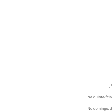
J
Na quinta-feira
No domingo, dia