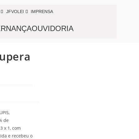
JFVOLEI
IMPRENSA
RNANÇA
OUVIDORIA
supera
UPIS,
% de
3 x 1, com
tida e recebeu o