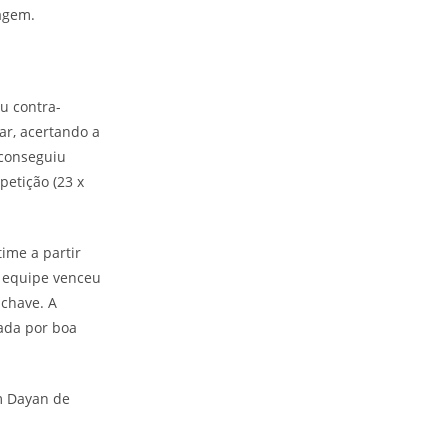
tagem.
u contra-
ar, acertando a
 conseguiu
petição (23 x
time a partir
a equipe venceu
-chave. A
rada por boa
om Dayan de