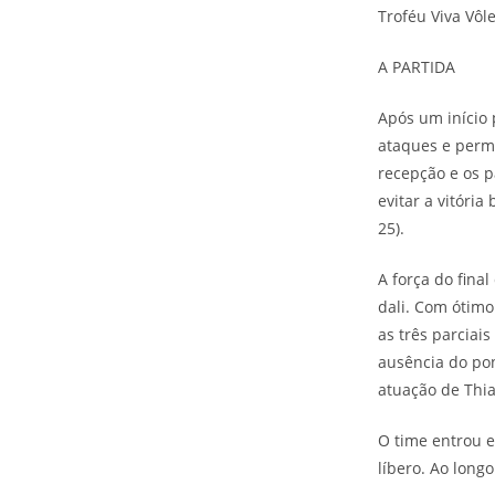
Troféu Viva Vôl
A PARTIDA
Após um início 
ataques e permi
recepção e os p
evitar a vitóri
25).
A força do final
dali. Com ótimo
as três parciai
ausência do pon
atuação de Thia
O time entrou e
líbero. Ao long