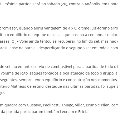
ei. Próxima partida será no sábado (20), contra o Anápolis, em Con
promissor, quando abriu vantagem de 4 x 0, o time juiz-forano erro
tiu o equilíbrio da equipe da casa , que passou a comandar o plac
asses. O JF Vôlei ainda tentou se recuperar no fim do set, mas não
a brasiliense na parcial, desperdiçando o segundo set em toda a com
 de set, no entanto, serviu de combustível para a partida de todo o 
 volume de jogo, saques forçados e boa atuação de todo o grupo, 
s seguintes, sempre tendo equilíbrio e concentração nos momentos
teiro Matheus Celestino, destaque nas últimas partidas, foi supe
go.
m quadra com Gustavo, Paolinetti, Thiago, Viller, Bruno e Pilan, c
o da partida participaram também Leonam e Erick.