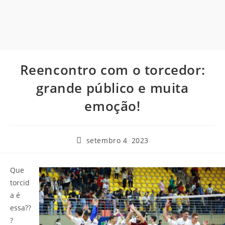
Reencontro com o torcedor:
grande público e muita
emoção!
setembro 4, 2023
Que
torcid
a é
essa??
?