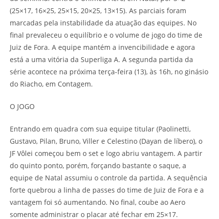
(25×17, 16×25, 25×15, 20×25, 13×15). As parciais foram
marcadas pela instabilidade da atuação das equipes. No
final prevaleceu o equilíbrio e o volume de jogo do time de
Juiz de Fora. A equipe mantém a invencibilidade e agora
está a uma vitória da Superliga A. A segunda partida da
série acontece na próxima terça-feira (13), às 16h, no ginásio
do Riacho, em Contagem.
O JOGO
Entrando em quadra com sua equipe titular (Paolinetti,
Gustavo, Pilan, Bruno, Viller e Celestino (Dayan de líbero), o
JF Vôlei começou bem o set e logo abriu vantagem. A partir
do quinto ponto, porém, forçando bastante o saque, a
equipe de Natal assumiu o controle da partida. A sequência
forte quebrou a linha de passes do time de Juiz de Fora e a
vantagem foi só aumentando. No final, coube ao Aero
somente administrar o placar até fechar em 25×17.