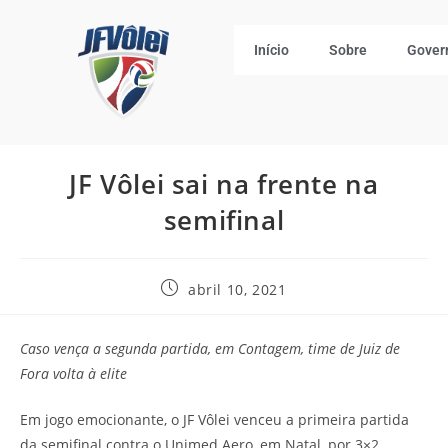
Início
Sobre
Gover
JF Vôlei sai na frente na
semifinal
abril 10, 2021
Caso vença a segunda partida, em Contagem, time de Juiz de
Fora volta à elite
Em jogo emocionante, o JF Vôlei venceu a primeira partida
da semifinal contra o Unimed Aero, em Natal, por 3×2